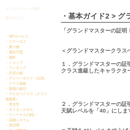
インターフェース/操作
・基本ガイド2 > 
基本ガイド1
基本ガイド2
「グランドマスターの証明
・VIPサービス
・ステータス
・乗り物
＜グランドマスタークラス
・運命守護
・城外
・ショップ
１．グランドマスターの証
・ランキング
クラス進級したキャラクタ
・天空の城
・デイリーガイド（日課）
・クラス進級
・英雄の血印
・マスタークラス（クラス
進級後）
２．グランドマスターの証
・考古学
・タイタンスキル
天賦レベルを「40」にしま
・ヴィーナスの戦い
・結婚システム
・異空間