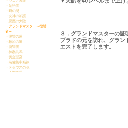
▼天賦を40レベルまで上げ
・ウェア関連
・竜語者
・時の渦
・女神の加護
・悪魔の大陸
・グランドマスター～復讐
者～
３．グランドマスターの証
・復讐の道
ブラドの元を訪れ、グラン
・救済の道
エストを完了します。
・復讐者
・神器共鳴
・黄金聖宮
・装備集中精錬
・テセウスの魂
・王権の道
・禁区BOSS
ブラドに話しかけ復讐者の
・秘境探検
・テセウスの秘宝
・従魔
・神域アリーナ
・寸刻の争い
・秘境の戦場
＜クラスレベル＞
アイテム/装備/バッグ
クラスランクはそれぞれの
コミュニケーション