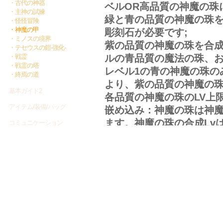
・古代の神器
ベルOR高品質の神魔の珠
・主神の試練
緑と青の品質の神魔の珠
・怪怪冒険
・神魔の甲
彫刻石が必要です;
・ミノスの境界
紫の品質の神魔の珠を合
・テセウスの鎧-強化-
・戦霊
ルの青品質の魔法の珠、お
・戦霊の塔
レベル1の青の神魔の珠の
・終焉の道
より、紫の品質の神魔の
基本ガイド2
各品質の神魔の珠のLV上
アイテム/装備/バッグ
嵌め込み：神魔の珠は神
ます。神魔の珠の合成Lvは
コミュニケーション
プレイナビ
英霊関連
ティナ先生のWEF教室
ガーディアン関連
ヘルプ
解体
神器共鳴