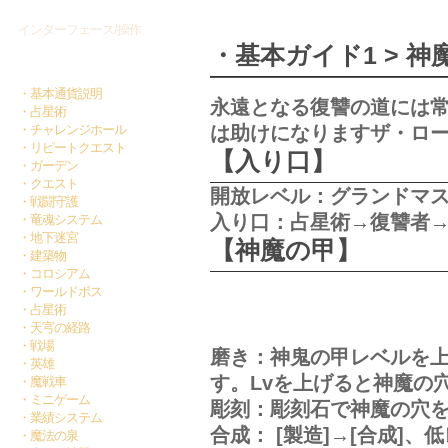
インターフェース/操作
・基本ガイド1 > 神
基本ガイド1
・基本通貨説明
永遠となる復讐の道には
・占星術
・チャレンジホール
は助けになりますザ・ロ
・リピートクエスト
【入り口】
・ガーデン
・クエスト
開放レベル：グランドマス
・戦闘守護
入り口：占星術→復讐者
・竜魂システム
・地下迷宮
【神魔の甲】
・建築物
・コロシアム
・ワールドボス
・占星術
・天宆の経路
・戦場
磨き：神鬼の甲レベルを
・英雄
す。Lvを上げると神魔の
・魔戦車
・ミニゲーム
彫刻：彫刻石で神魔の穴
・業績システム
合成： [製造]→[合成]
・魔法の泉