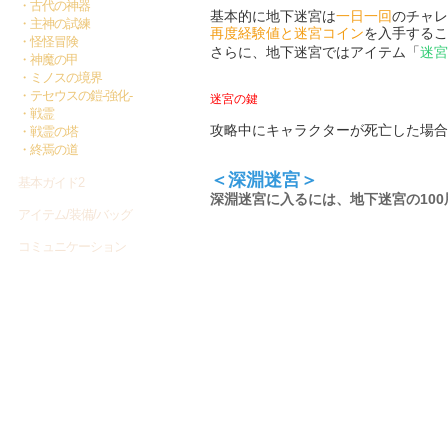
・古代の神器
基本的に地下迷宮は
一日一回
のチャレ
・主神の試練
再度経験値と迷宮コイン
を入手するこ
・怪怪冒険
さらに、地下迷宮ではアイテム「
迷宮
・神魔の甲
・ミノスの境界
・テセウスの鎧-強化-
迷宮の鍵
・戦霊
攻略中にキャラクターが死亡した場合
・戦霊の塔
・終焉の道
＜深淵迷宮＞
基本ガイド2
深淵迷宮に入るには、地下迷宮の10
アイテム/装備/バッグ
コミュニケーション
基本的なルールは地下迷宮と変わりま
その分、竜魂の育成に必要なアイテム
プレイナビ
ます。
英霊関連
深淵迷宮に挑む際は、キャラクターを
ティナ先生のWEF教室
ガーディアン関連
竜神の魂
ヘルプ
＜煉獄迷宮＞
神器共鳴