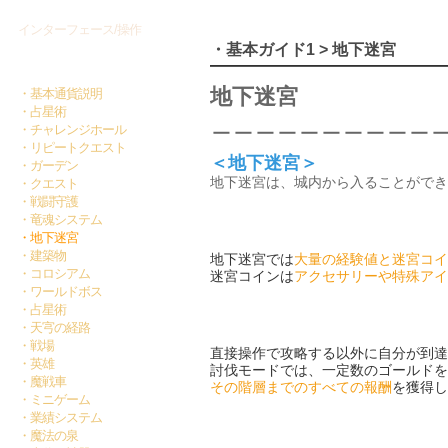
インターフェース/操作
・基本ガイド1 > 地下迷宮
基本ガイド1
地下迷宮
・基本通貨説明
・占星術
＿＿＿＿＿＿＿＿＿＿
・チャレンジホール
・リピートクエスト
＜地下迷宮＞
・ガーデン
地下迷宮は、城内から入ることができ
・クエスト
・戦闘守護
・竜魂システム
・地下迷宮
・建築物
地下迷宮では
大量の経験値と迷宮コイ
・コロシアム
迷宮コインは
アクセサリーや特殊アイ
・ワールドボス
・占星術
・天宆の経路
・戦場
直接操作で攻略する以外に自分が到達
・英雄
討伐モードでは、一定数のゴールドを
・魔戦車
その階層までのすべての報酬
を獲得し
・ミニゲーム
・業績システム
・魔法の泉