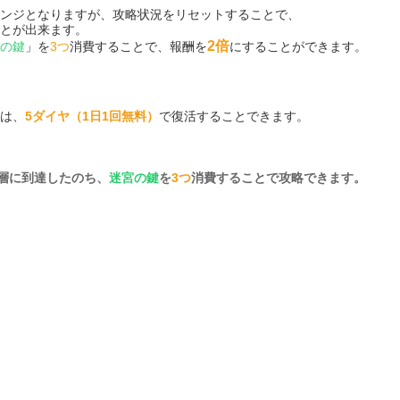
ンジとなりますが、
攻略状況をリセットすることで、
とが出来ます。
2倍
の鍵
」を
3つ
消費することで、
報酬を
にすることができます。
は、
5ダイヤ（1日1回無料）
で復活することできます。
0層に到達したのち、
迷宮の鍵
を
3つ
消費することで攻略できます。
せんが、深淵迷宮では攻略難易度が格段に上がり、
「
竜神の魂
」をはじめとする様々なレアアイテムを入手することが出来
ある程度成長させた状態が望ましいでしょう。