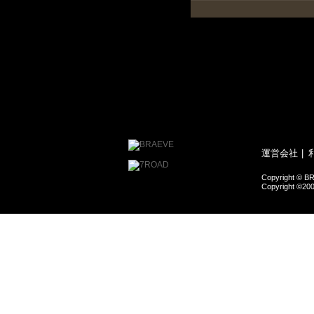
運営会社
Copyright © BR
Copyright ©200