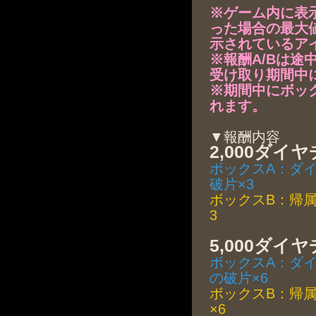
※ゲーム内に表
った場合の最大
示されているア
※報酬A/Bは
受け取り期間中
※期間中にボッ
れます。
▼報酬内容
2,000ダイ
ボックスA：ダイ
破片×3
ボックスB：帰属
3
5,000ダイ
ボックスA：ダイ
の破片×6
ボックスB：帰属
×6