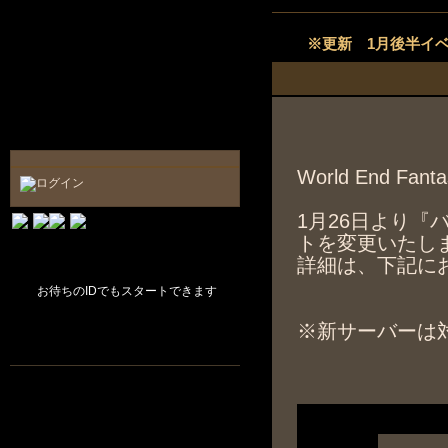
※更新 1月後半イ
World End F
1月26日より『バ
トを変更いたし
詳細は、下記に
お待ちのIDでもスタートできます
※新サーバーは