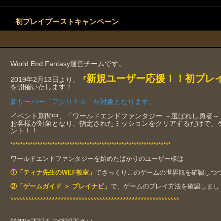
初プレイブーストキャンペーン
World End Fantasy運営チームです。
新規ユーザー応援！！初プレ
2019年2月13日より、
『
を開催いたします！
新サーバー「アシリナス
」が対象となります。
イベント期間中、「ワールドエンドファンタジー ～選ばれし勇者～
お客様が対象となり、指定されたミッションをクリアするだけで、
ント！！
*****************************************************************
ワールドエンドファンタジーを始めたばかりのユーザー様は
①
「ティナ先生のWEF教室」
でざっくりこのゲームの世界観を確認しつ
②「ゲームガイド ＞ プレイナビ」
で、ゲームのプレイ方法を確認しまし
*********************************************************