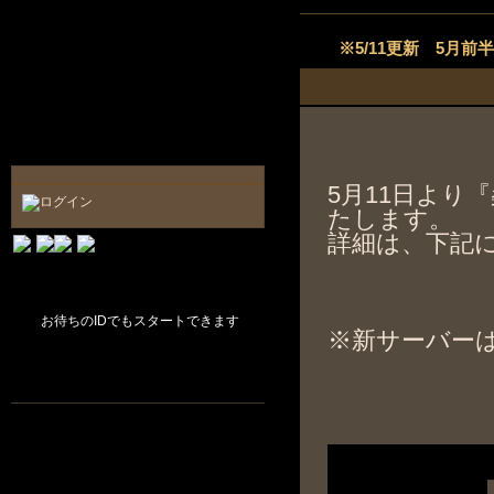
※5/11更新 5月
5月11日より
たします。
詳細は、下記
お待ちのIDでもスタートできます
※新サーバー