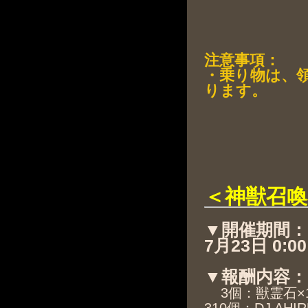
注意事項：
・乗り物は、領
ります。
＜神獣召喚
▼開催期間：
7月23日 0:00
▼報酬内容：
3個：獣霊石×1