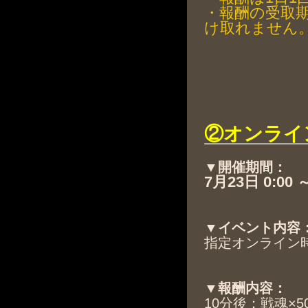
・報酬の受取
け取れません
②オンライ
▼開催期間：
7月23日 0:00 
▼イベント内容
指定オンライン
▼報酬内容：
10分後：戦魂×5