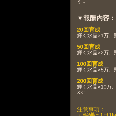
す。
▼報酬内容：
20回育成
輝く水晶
×1万、
50回育成
輝く水晶
×2万、
100回育成
輝く水晶
×5万、
200回育成
輝く水晶
×10万
X×1
注意事項：
・報酬は1日1