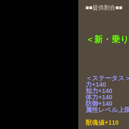
■■提供割合■■
＜新・乗り
＜ステータス
力+140
知力+140
体力+140
防御+140
属性レベル上限
獣魂値+110