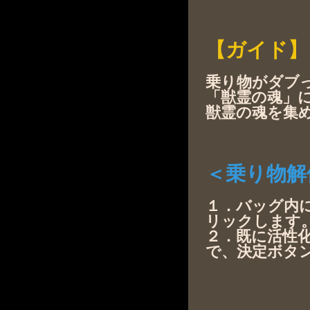
【ガイド】
乗り物がダブ
「獣霊の魂」
獣霊の魂を集
＜乗り物解
１．バッグ内
リックします
２．既に活性
で、決定ボタ