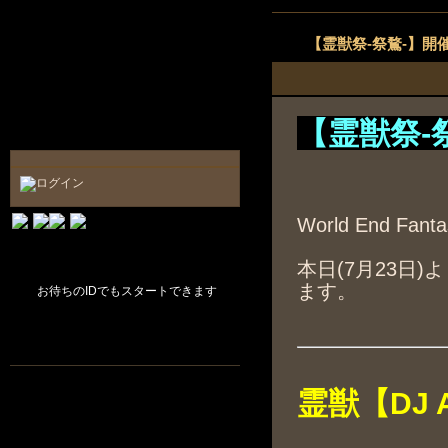
【霊獣祭‐祭鶩‐】開
【霊獣祭‐
World End F
本日(7月23日
ます。
お待ちのIDでもスタートできます
霊獣【
DJ 