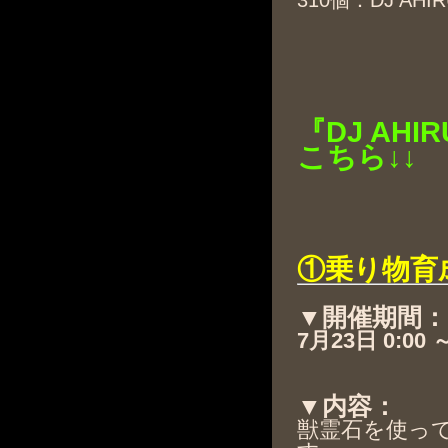
310個：DJ AHI
『DJ A
こちら↓↓
①乗り物育
▼開催期間：
7月23日 0:00 
▼内容：
獣霊石を使っ