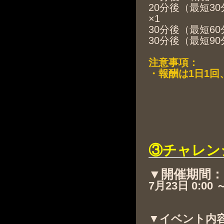
20分後（最短3
×1
30分後（最短60
30分後（最短90
注意事項：
・報酬は1日1
③チャレン
▼開催期間：
7月23日 0:00 
▼イベント内