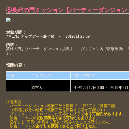
⑤英雄の門ミッション【パーティーダンジョン
対象期間：
7月17日 アップデート終了後 ～ 7月28日 23:59
内容：
英雄の門よりパーティダンジョン挑戦中に、ダンジョン内で敵撃破後に
す。
報酬内容：
画像
アイテム名
ドロップ期間
猫主人
2019
年7月17日0:00 ～ 2019年7月2
注意事項：
・パーティーダンジョン報酬回数と同様で、1日1回まで獲得可能。
（帝国討伐令の使用で報酬回数を回復する事が可能です）
・ダンジョンにてドロップした宝箱から
入手
できる可能性があります
。
・該当アイテムが
複数個獲得できる可能性もあります
。
・必ずしも1回目に出現する宝箱で獲得できるとは限りません。
・該当アイテムが
必ずしも獲得できるとは限りません
。