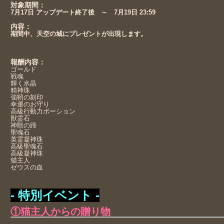
対象期間：
7月17日 アップデート終了後 ～ 7月19日 23:59
内容：
期間中、天空の城にプレゼントが出現します。
報酬内容：
ゴールド
戦魂
輝く水晶
精神珠
強靭の刻印
幸運のお守り
高級行動力ポーション
獣霊石
神獣の蹄
聖魂石
英霊凝神珠
高級聖魂石
高級凝神珠
猫主人
ゼウスの血
- 特別イベント -
①猫主人からの贈り物