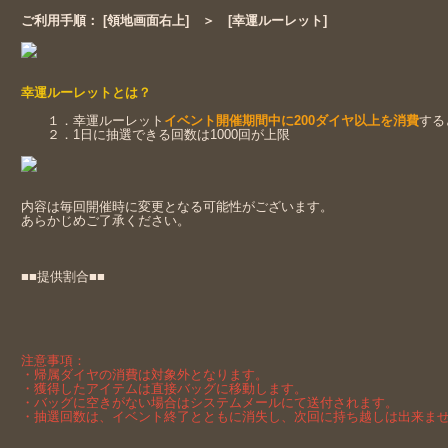
ご利用手順： [領地画面右上] ＞ [幸運ルーレット]
幸運ルーレットとは？
１．幸運ルーレット
イベント開催期間中に200ダイヤ以上を消費
する
２．1日に抽選できる回数は1000回が上限
内容は毎回開催時に変更となる可能性がございます。
あらかじめご了承ください。
■■提供割合■■
注意事項：
・帰属ダイヤの消費は対象外となります。
・獲得したアイテムは直接バッグに移動します。
・バッグに空きがない場合はシステムメールにて送付されます。
・抽選回数は、イベント終了とともに消失し、次回に持ち越しは出来ま