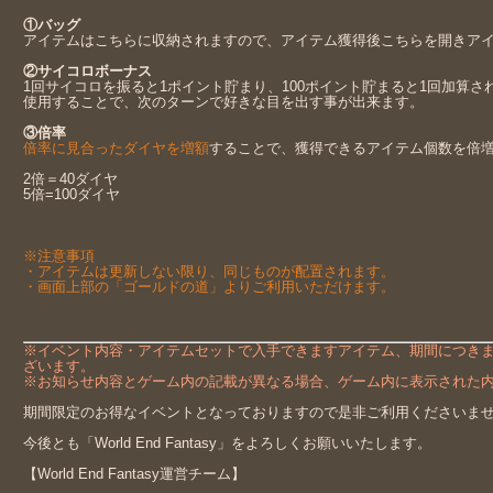
①バッグ
アイテムはこちらに収納されますので、アイテム獲得後こちらを開きア
②サイコロボーナス
1回サイコロを振ると1ポイント貯まり、100ポイント貯まると1回加算さ
使用することで、次のターンで好きな目を出す事が出来ます。
③倍率
倍率に見合ったダイヤを増額
することで、獲得できるアイテム個数を倍
2倍＝40ダイヤ
5倍=100ダイヤ
※注意事項
・アイテムは更新しない限り、同じものが配置されます。
・画面上部の「ゴールドの道」よりご利用いただけます。
※イベント内容・アイテムセットで入手できますアイテム、期間につき
ざいます。
※お知らせ内容とゲーム内の記載が異なる場合、ゲーム内に表示された
期間限定のお得なイベントとなっておりますので是非ご利用くださいま
今後とも「World End Fantasy」をよろしくお願いいたします。
【World End Fantasy運営チーム】