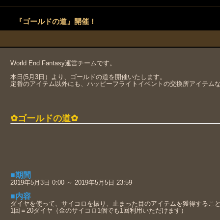
『ゴールドの道』開催！
World End Fantasy運営チームです。
本日(5月3日）より、ゴールドの道を開催いたします。
定番のアイテム以外にも、ハッピーフライトイベントの交換所アイテムな
✿ゴールドの道✿
■期間
2019年5月3日 0:00 ～ 2019年5月5日 23:59
■内容
ダイヤを使って、サイコロを振り、止まった目のアイテムを獲得するこ
1回＝20ダイヤ（金のサイコロ1個でも1回利用いただけます）