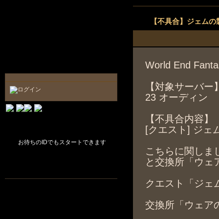
【不具合】ジェムの
World End F
【対象サーバー
23 オーディン
【不具合内容】
[クエスト] ジ
お待ちのIDでもスタートできます
こちらに関しま
と交換所「ウェ
クエスト「ジェムの製造」
交換所「ウェアのか