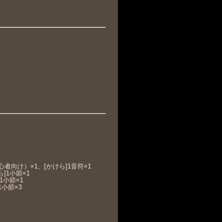
初心者向け）×1、[かけら]1音符×1
]1小節×1
1小節×1
1小節×3