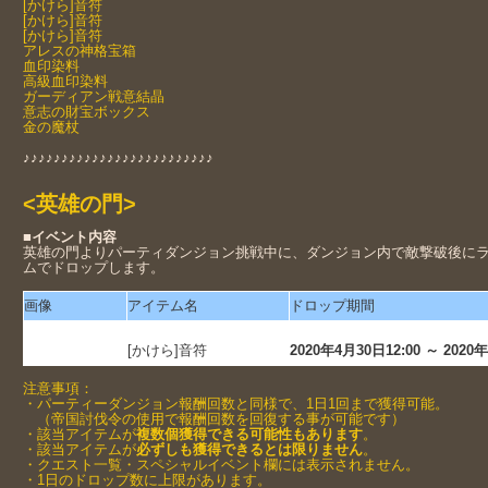
[かけら]音符
[かけら]音符
[かけら]音符
アレスの神格宝箱
血印染料
高級血印染料
ガーディアン戦意結晶
意志の財宝ボックス
金の魔杖
♪♪♪♪♪♪♪♪♪♪♪♪♪♪♪♪♪♪♪♪♪♪♪♪♪
<英雄の門>
■イベント内容
英雄の門よりパーティダンジョン挑戦中に、ダンジョン内で敵撃破後に
ムでドロップします。
画像
アイテム名
ドロップ期間
[かけら]音符
2020年4月30日12:00 ～ 2020年
注意事項：
・パーティーダンジョン報酬回数と同様で、1日1回まで獲得可能。
（帝国討伐令の使用で報酬回数を回復する事が可能です）
・該当アイテムが
複数個獲得できる可能性もあります
。
・該当アイテムが
必ずしも獲得できるとは限りません
。
・クエスト一覧・スペシャルイベント欄には表示されません。
・1日のドロップ数に上限があります。