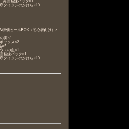
×2、英霊精錬パック×1
秩序タイタンのかけら×10
GW特価セールBOX（初心者向け）×
の実×1
クボックス×2
晶×5
ゼウスの血×1
英霊精錬パック×1
秩序タイタンのかけら×10
。