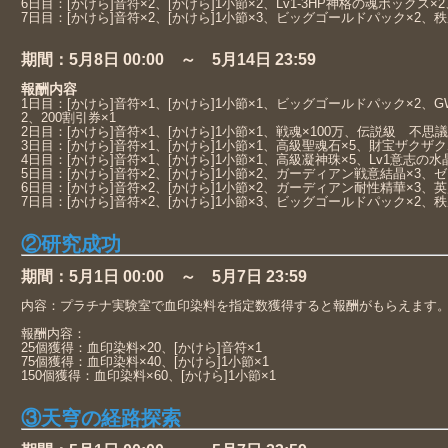
6日目：[かけら]音符×2、[かけら]1小節×2、Lv1-3HP神格の魂ボックス
7日目：[かけら]音符×2、[かけら]1小節×3、ビッグゴールドパック×2、
期間：5月8日 00:00 ～ 5月14日 23:59
報酬内容
1日目：[かけら]音符×1、[かけら]1小節×1、ビッグゴールドパック×2、
2、200割引券×1
2日目：[かけら]音符×1、[かけら]1小節×1、戦魂×100万、伝説級 不思議
3日目：[かけら]音符×1、[かけら]1小節×1、高級聖魂石×5、財宝ザクザ
4日目：[かけら]音符×1、[かけら]1小節×1、高級凝神珠×5、Lv1意志の水
5日目：[かけら]音符×2、[かけら]1小節×2、ガーディアン戦意結晶×3、
6日目：[かけら]音符×2、[かけら]1小節×2、ガーディアン耐性精華×3、
7日目：[かけら]音符×2、[かけら]1小節×3、ビッグゴールドパック×2、
②研究成功
期間：5月1日 00:00 ～ 5月7日 23:59
内容：プラチナ実験室で血印染料を指定数獲得すると報酬がもらえます
報酬内容：
25個獲得：血印染料×20、[かけら]音符×1
75個獲得：血印染料×40、[かけら]1小節×1
150個獲得：血印染料×60、[かけら]1小節×1
③天穹の経路探索