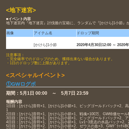
<地下迷宮>
■イベント内容
地下迷宮内『地下迷宮』討伐後の宝箱に、ランダムで『
[かけら]1小節
』
画像
アイテム名
ドロップ期間
[かけら]1小節
2020年4月30日12:00 ～ 2020年
注意事項：
・完全確率でのドロップのため、獲得出来ない場合があります。
・1日のドロップ数に上限があります。
<スペシャルイベント>
①GWログボ
期間：5月1日 00:00 ～ 5月7日 23:59
報酬内容
1日目：[かけら]音符×1、[かけら]1小節×1、ビッグゴールドパック×2、
1
2日目：[かけら]音符×1、[かけら]1小節×1、戦魂×100万、GW特価セー
3日目：[かけら]音符×1、[かけら]1小節×1、ビッグゴールドパック×2、ア
4日目：[かけら]音符×1、[かけら]1小節×1、Lv1~3意志の水晶パック×2、2
5日目：[かけら]音符×2、[かけら]1小節×2、ゼウスの血×3、GWﾃﾞﾗｯｸｽBO