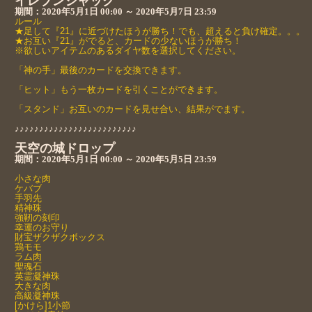
イレブンジャック
期間：
2020年5月1日 00:00 ～ 2020年5月7日 23:59
ルール
★足して『21』に近づけたほうが勝ち！でも、超えると負け確定。。。
★お互い『21』がでると、カードの少ないほうが勝ち！
※欲しいアイテムのあるダイヤ数を選択してください。
「神の手」最後のカードを交換できます。
「ヒット」もう一枚カードを引くことができます。
「スタンド」お互いのカードを見せ合い、結果がでます。
♪♪♪♪♪♪♪♪♪♪♪♪♪♪♪♪♪♪♪♪♪♪♪♪♪
天空の城ドロップ
期間：
2020年5月1日 00:00 ～ 2020年5月5日 23:59
小さな肉
ケバブ
手羽先
精神珠
強靭の刻印
幸運のお守り
財宝ザクザクボックス
鶏モモ
ラム肉
聖魂石
英霊凝神珠
大きな肉
高級凝神珠
[かけら]1小節