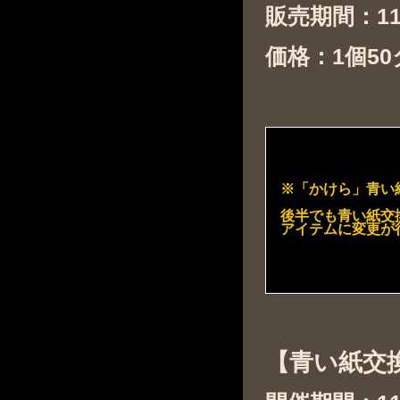
販売期間：11月
価格：1個5
※「かけら」青い紙
後半でも青い紙交
アイテムに変更が
【青い紙交