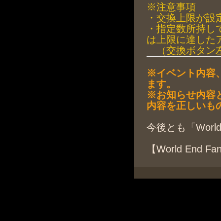
※注意事項
・交換上限が設
・指定数所持し
は上限に達した
（交換ボタン左
※イベント内容
ます。
※お知らせ内容
内容を正しいも
今後とも「Worl
【World End 