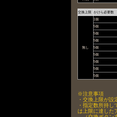
交換上限
かけら必要数
1個
5個
5個
5個
無し
5個
5個
5個
5個
5個
※注意事項
・交換上限が設
・指定数所持し
は上限に達した
（交換ボタン左