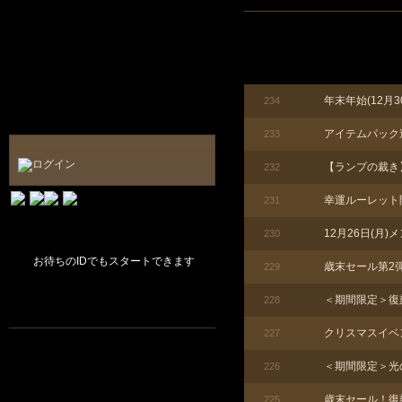
年末年始(12月
234
アイテムパック
233
【ランプの裁き
232
幸運ルーレット
231
12月26日(月
230
お待ちのIDでもスタートできます
歳末セール第2
229
＜期間限定＞復
228
クリスマスイベ
227
＜期間限定＞光
226
歳末セール！復
225