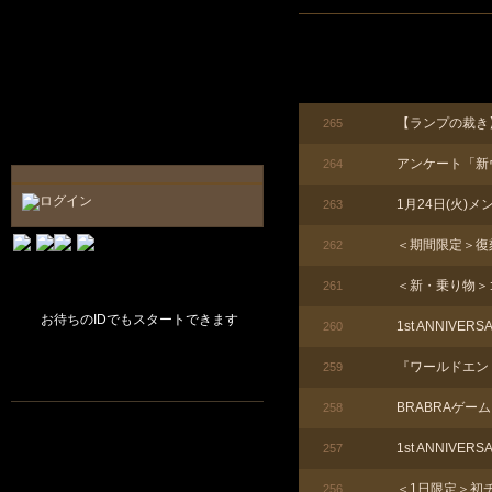
【ランプの裁き
265
アンケート「新
264
1月24日(火)
263
＜期間限定＞復
262
＜新・乗り物＞
261
お待ちのIDでもスタートできます
1st ANNIVE
260
『ワールドエン
259
BRABRAゲー
258
1st ANNIVER
257
＜1日限定＞初
256