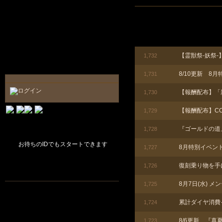
【霊獣祭‐妖祭‐
1,732
8/10更新 
1,731
【報酬配布】「
1,730
【報酬配布】COME
1,729
『ゴールドの道
1,728
お待ちのIDでもスタートできます
8月特別イベン
1,727
復刻乗り物を手
1,726
8月7日(水) 
1,725
累計ダイヤ消費
1,724
8/6更新 『
1,723